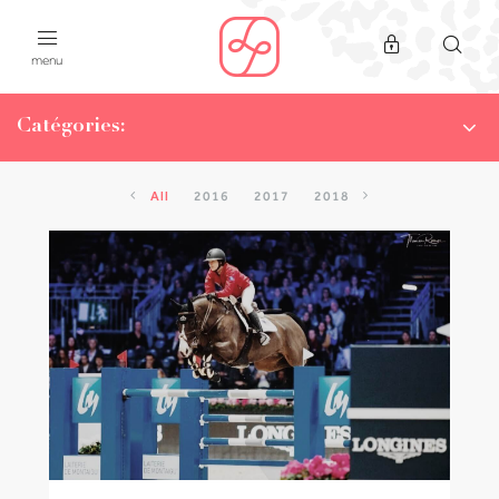
menu
Catégories:
NEWS
LA CHAMPIONNE DU MOIS
All
2016
2017
2018
WHAT THE F..OOD!
ON A TESTÉ
#SPORTYISTHENEWCODE
WORKOUTS
POPUP CLASS