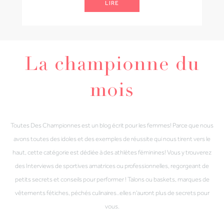
LIRE
La championne du
mois
Toutes Des Championnes est un blog écrit pour les femmes! Parce que nous
avons toutes des idoles et des exemples de réussite qui nous tirent vers le
haut, cette catégorie est dédiée à des athlètes féminines! Vous y trouverez
des Interviews de sportives amatrices ou professionnelles, regorgeant de
petits secrets et conseils pour performer ! Talons ou baskets, marques de
vêtements fétiches, péchés culinaires..elles n'auront plus de secrets pour
vous.