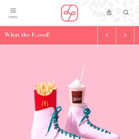
menu
What the F..ood!