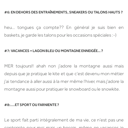
#6: EN DEHORS DES ENTRAÎNEMENTS, SNEAKERS OU TALONS HAUTS ?
heu… tongues ça compte?? En général je suis bien en
baskets, je garde les talons pour les occasions spéciales :-)
#7: VACANCES = LAGON BLEU OU MONTAGNE ENNEIGÉE… ?
MER toujours!! ahah non j’adore la montagne aussi mais
depuis que je pratique le kite et que c’est devenu mon métier
j’ai tendance à aller aussi à la mer même l’hiver, mais j’adore la
montagne aussi pour pratiquer le snowboard ou le snowkite.
#8:....ET SPORT OU FARNIENTE ?
Le sport fait parti intégralement de ma vie, ce n’est pas une
contrainte pour moi mais un besoin, même en vacances je