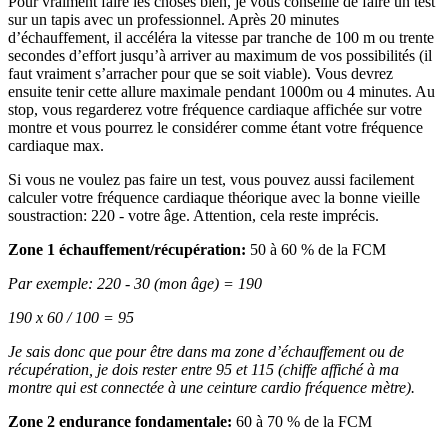
Pour vraiment faire les choses bien, je vous conseille de faire un test
sur un tapis avec un professionnel. Après 20 minutes
d’échauffement, il accéléra la vitesse par tranche de 100 m ou trente
secondes d’effort jusqu’à arriver au maximum de vos possibilités (il
faut vraiment s’arracher pour que se soit viable). Vous devrez
ensuite tenir cette allure maximale pendant 1000m ou 4 minutes. Au
stop, vous regarderez votre fréquence cardiaque affichée sur votre
montre et vous pourrez le considérer comme étant votre fréquence
cardiaque max.
Si vous ne voulez pas faire un test, vous pouvez aussi facilement
calculer votre fréquence cardiaque théorique avec la bonne vieille
soustraction: 220 - votre âge. Attention, cela reste imprécis.
Zone 1 échauffement/récupération:
50 à 60 % de la FCM
Par exemple: 220 - 30 (mon âge) = 190
190 x 60 / 100 = 95
Je sais donc que pour être dans ma zone d’échauffement ou de
récupération, je dois rester entre 95 et 115 (chiffe affiché à ma
montre qui est connectée à une ceinture cardio fréquence mètre).
Zone 2 endurance fondamentale:
60 à 70 % de la FCM