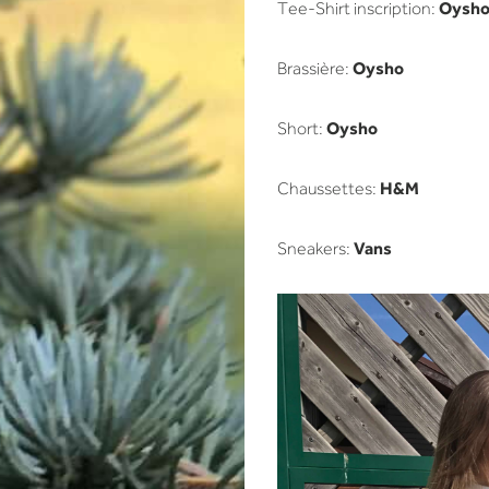
Oysh
Tee-Shirt inscription:
Oysho
Brassière:
Oysho
Short:
H&M
Chaussettes:
Vans
Sneakers: