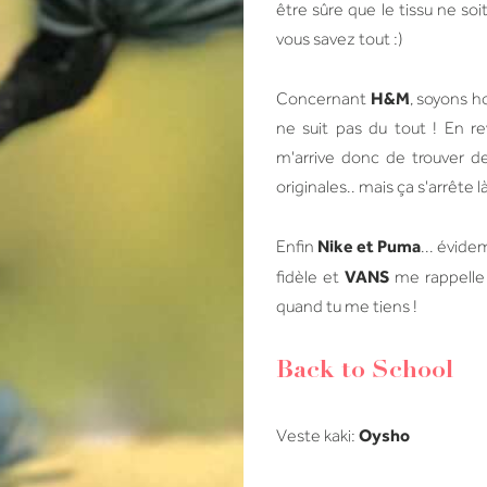
être sûre que le tissu ne soi
vous savez tout :)
H&M
Concernant
, soyons h
ne suit pas du tout ! En rev
m'arrive donc de trouver d
originales.. mais ça s'arrête l
Nike et Puma
Enfin
... évid
VANS
fidèle et
me rappelle 
quand tu me tiens !
Back to School
Oysho
Veste kaki: