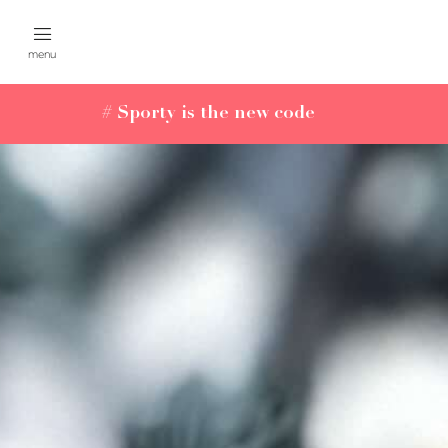
menu
# Sporty is the new code